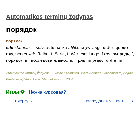
Automatikos terminų žodynas
порядок
порядок
eilė
statusas
T
sritis
automatika
atitikmenys
:
angl.
order; queue;
row; series
vok.
Reihe, f; Serie, f; Warteschlange, f
rus.
очередь, f;
порядок, m; последовательность, f; ряд, m
pranc.
ordre, m
Automatikos terminų žodynas. – Vilnius: Technika
.
Vilius Antanas Geleževičius, Angelė
Kaulakienė, Stanislovas Marcinkevičius
.
2004
.
Игры ⚽
Нужна курсовая?
очередь
последовательность