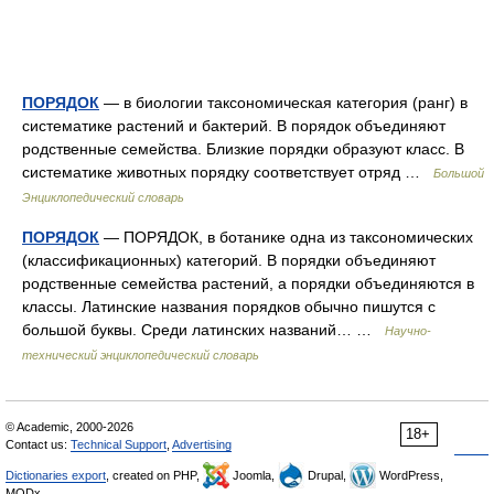
ПОРЯДОК
— в биологии таксономическая категория (ранг) в
систематике растений и бактерий. В порядок объединяют
родственные семейства. Близкие порядки образуют класс. В
систематике животных порядку соответствует отряд …
Большой
Энциклопедический словарь
ПОРЯДОК
— ПОРЯДОК, в ботанике одна из таксономических
(классификационных) категорий. В порядки объединяют
родственные семейства растений, а порядки объединяются в
классы. Латинские названия порядков обычно пишутся с
большой буквы. Среди латинских названий… …
Научно-
технический энциклопедический словарь
© Academic, 2000-2026
18+
Contact us:
Technical Support
,
Advertising
Dictionaries export
, created on PHP,
Joomla,
Drupal,
WordPress,
MODx.